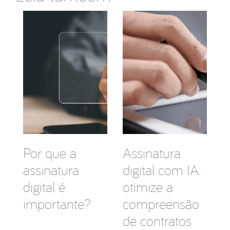
Por que a
Assinatura
assinatura
digital com IA:
digital é
otimize a
importante?
compreensão
de contratos