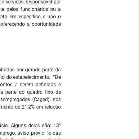
de serviços, responsável por
te pelos funcionários ou a
refa em específico e não o
 oferecendo a oportunidade
nhadas por grande parte da
anto do estabelecimento. “De
ontos a serem definidos e
na parte do quadro fixo de
esempregados (Caged), nos
umento de 21,2% em relação
cio. Alguns deles são: 13°
emprego, aviso prévio, ⅓ das