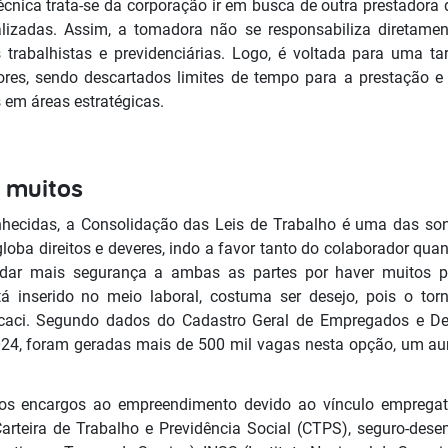
 técnica trata-se da corporação ir em busca de outra prestadora 
ializadas. Assim, a tomadora não se responsabiliza diretamen
 trabalhistas e previdenciárias. Logo, é voltada para uma ta
ores, sendo descartados limites de tempo para a prestação e
 em áreas estratégicas.
e muitos
hecidas, a Consolidação das Leis de Trabalho é uma das so
loba direitos e deveres, indo a favor tanto do colaborador qu
ar mais segurança a ambas as partes por haver muitos p
 inserido no meio laboral, costuma ser desejo, pois o tor
encaci. Segundo dados do Cadastro Geral de Empregados e D
024, foram geradas mais de 500 mil vagas nesta opção, um a
tos encargos ao empreendimento devido ao vínculo empregatí
a Carteira de Trabalho e Previdência Social (CTPS), seguro-des