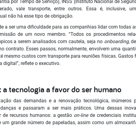
ntia por Tempo de Serviço), INSS (Instituto Nacional de Segurid
ado, vale transporte, entre outros. Essa é, inclusive, 
ual não há esse tipo de obrigação.
e a ser uma dificuldade para as companhias lidar com todas as 
dmissão de um novo membro. “Todos os procedimentos rela
picos a serem analisados com cautela, seja no
onboarding
, d
no contrato. Esses passos, normalmente, envolvem uma quanti
até mesmo custos com transporte para reuniões físicas. Gastos
digital”, reflete o executivo.
l: a tecnologia a favor do ser humano
ação das demandas e a renovação tecnológica, inúmeros p
danças e passaram a ser mais práticos. Uma dessas inovaç
or de recursos humanos: a gestão
on-line
de credenciais instit
a de um grande número de papeladas, assim como um almoxar