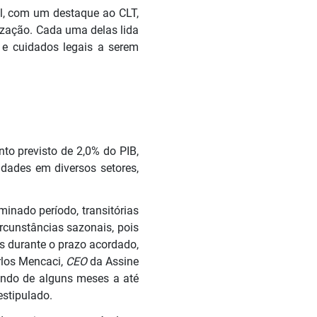
al, com um destaque ao CLT,
rização. Cada uma delas lida
 e cuidados legais a serem
to previsto de 2,0% do PIB,
idades em diversos setores,
minado período, transitórias
ircunstâncias sazonais, pois
as durante o prazo acordado,
rlos Mencaci,
CEO
da Assine
ando de alguns meses a até
estipulado.