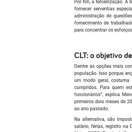
Por fim, a terceirização. A
fornecer serventias espec
administração de questões
fornecimento de trabalhad
para concentrar os esforços
CLT: o objetivo d
Dentre as opções mais con
população. Isso porque, eng
um modo geral, costuma d
cumpridos. Para quem está
funcionários”, explica M
primeiros dois meses de 2
ao ano passado.
Na alternativa, são impos
salário, férias, registro n