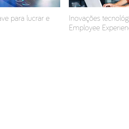
ave para lucrar e
Inovações tecnológ
Employee Experien