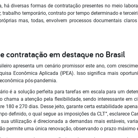
ira, há diversas formas de contratação presentes no meio labor
r
, trabalho temporário, contrato por tempo determinado e tercei
próprias mas, todas, envolvem processos documentais claros
e contratação em destaque no Brasil
ileiro apresenta um cenário promissor este ano, com crescimen
quisa Econômica Aplicada (IPEA). Isso significa mais oportun
 econômica pós-pandemia.
rio é a solução perfeita para tarefas em escala para um deter
ão chama a atenção pela flexibilidade, sendo interessante em c
 180 e 270 dias. Desse jeito, garante certa estabilidade apen
mpo definido, o qual segue as imposições da CLT”, esclarece Ca
sua utilização é direcionada a demandas mais estáveis, vari
ação permite uma única renovação, observando o prazo máximo 