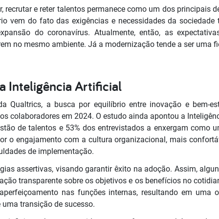
ir, recrutar e reter talentos permanece como um dos principais 
ário vem do fato das exigências e necessidades da sociedade 
expansão do coronavírus. Atualmente, então, as expectativ
em no mesmo ambiente. Já a modernização tende a ser uma fie
Inteligência Artificial
 Qualtrics, a busca por equilíbrio entre inovação e bem-esta
os colaboradores em 2024. O estudo ainda apontou a Inteligênci
estão de talentos e 53% dos entrevistados a enxergam como u
r o engajamento com a cultura organizacional, mais confortáv
iculdades de implementação.
gias assertivas, visando garantir êxito na adoção. Assim, algu
o transparente sobre os objetivos e os benefícios no cotidia
aperfeiçoamento nas funções internas, resultando em uma o
 e uma transição de sucesso.