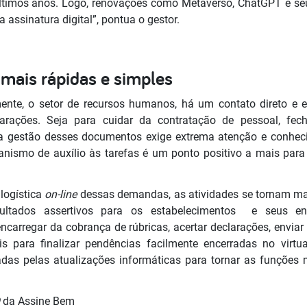
timos anos. Logo, renovações como Metaverso, ChatGPT e seu
assinatura digital”, pontua o gestor.
ais rápidas e simples
mente, o setor de recursos humanos, há um contato direto e 
larações. Seja para cuidar da contratação de pessoal, fec
, a gestão desses documentos exige extrema atenção e conhec
nismo de auxílio às tarefas é um ponto positivo a mais pa
 logística
on-line
dessas demandas, as atividades se tornam mai
sultados assertivos para os estabelecimentos e seus e
ncarregar da cobrança de rúbricas, acertar declarações, enviar
is para finalizar pendências facilmente encerradas no virt
adas pelas atualizações informáticas para tornar as funções m
O
da Assine Bem