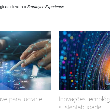
ógicas elevam o
Employee Experience
ave para lucrar e
Inovações tecnológ
sustentabilidade