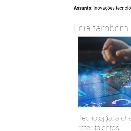
Assunto
: Inovações tecnol
Leia também
Tecnologia: a ch
reter talentos