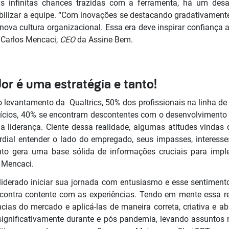
 infinitas chances trazidas com a ferramenta, há um de
ilizar a equipe. “Com inovações se destacando gradativament
ova cultura organizacional. Essa era deve inspirar confiança 
a Carlos Mencaci,
CEO
da Assine Bem.
or é uma estratégia e tanto!
levantamento da Qualtrics, 50% dos profissionais na linha de
ícios, 40% se encontram descontentes com o desenvolvimento 
 liderança. Ciente dessa realidade, algumas atitudes vindas
ordial entender o lado do empregado, seus impasses, interesse
to gera uma base sólida de informações cruciais para imp
a Mencaci.
liderado iniciar sua jornada com entusiasmo e esse sentiment
ncontra contente com as experiências. Tendo em mente essa re
ncias do mercado e aplicá-las de maneira correta, criativa e 
significativamente durante e pós pandemia, levando assuntos