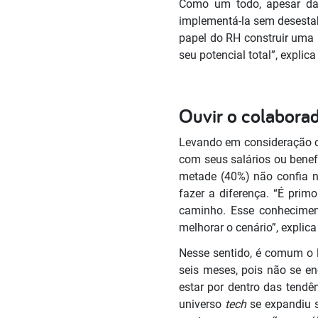
Como um todo, apesar das
implementá-la sem desestab
papel do RH construir uma n
seu potencial total”, explic
Ouvir o colaborad
Levando em consideração o 
com seus salários ou benef
metade (40%) não confia na
fazer a diferença. “É prim
caminho. Esse conhecimen
melhorar o cenário”, explic
Nesse sentido, é comum o 
seis meses, pois não se e
estar por dentro das tendê
universo
tech
se expandiu 