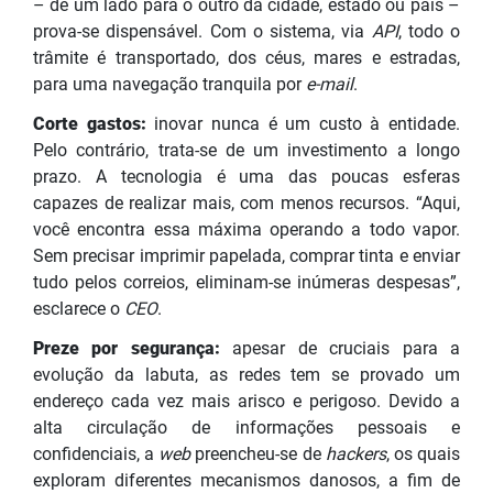
– de um lado para o outro da cidade, estado ou país –
prova-se dispensável. Com o sistema, via
API
, todo o
trâmite é transportado, dos céus, mares e estradas,
para uma navegação tranquila por
e-mail
.
Corte gastos:
inovar nunca é um custo à entidade.
Pelo contrário, trata-se de um investimento a longo
prazo. A tecnologia é uma das poucas esferas
capazes de realizar mais, com menos recursos. “Aqui,
você encontra essa máxima operando a todo vapor.
Sem precisar imprimir papelada, comprar tinta e enviar
tudo pelos correios, eliminam-se inúmeras despesas”,
esclarece o
CEO
.
Preze por segurança:
apesar de cruciais para a
evolução da labuta, as redes tem se provado um
endereço cada vez mais arisco e perigoso. Devido a
alta circulação de informações pessoais e
confidenciais, a
web
preencheu-se de
hackers
, os quais
exploram diferentes mecanismos danosos, a fim de