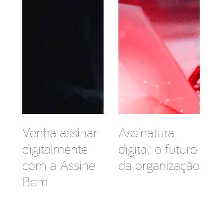
Venha assinar
Assinatura
digitalmente
digital: o futuro
com a Assine
da organização
Bem