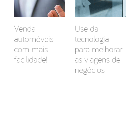
Venda
Use da
automóveis
tecnologia
com mais
para melhorar
facilidade!
as viagens de
negócios