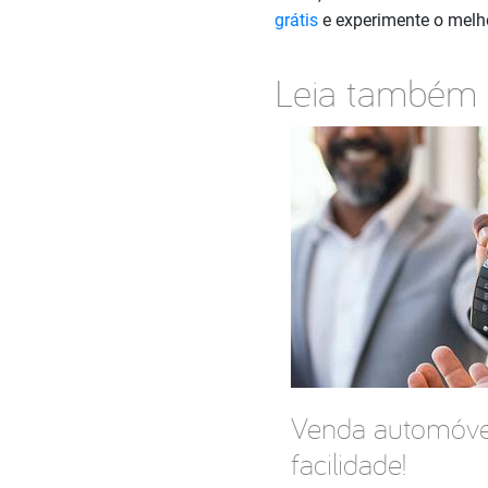
grátis
e experimente o melh
Leia também
Venda automóve
facilidade!