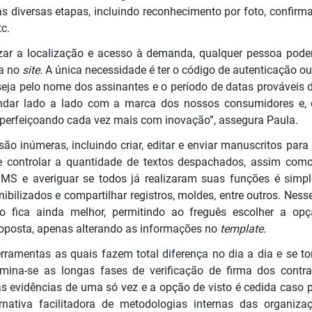
as diversas etapas, incluindo reconhecimento por foto, confirm
tc.
ar a localização e acesso à demanda, qualquer pessoa poder
da no
site
. A única necessidade é ter o código de autenticação o
l seja pelo nome dos assinantes e o período de datas prováveis
 andar lado a lado com a marca dos nossos consumidores e,
aperfeiçoando cada vez mais com inovação”, assegura Paula.
são inúmeras, incluindo criar, editar e enviar manuscritos par
r e controlar a quantidade de textos despachados, assim como 
MS e averiguar se todos já realizaram suas funções é simp
nibilizados e compartilhar registros, moldes, entre outros. Nes
udo fica ainda melhor, permitindo ao freguês escolher a o
roposta, apenas alterando as informações no
template.
ferramentas as quais fazem total diferença no dia a dia e se
limina-se as longas fases de verificação de firma dos contr
as evidências de uma só vez e a opção de visto é cedida caso p
rnativa facilitadora de metodologias internas das organiz