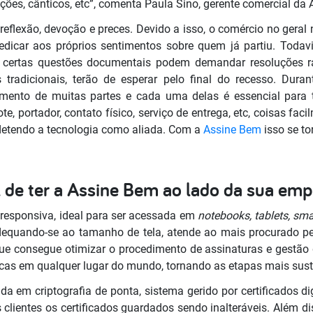
ções, cânticos, etc”, comenta Paula Sino, gerente comercial da
eflexão, devoção e preces. Devido a isso, o comércio no geral
edicar aos próprios sentimentos sobre quem já partiu. Tod
, certas questões documentais podem demandar resoluções r
tradicionais, terão de esperar pelo final do recesso. Dura
imento de muitas partes e cada uma delas é essencial para 
te, portador, contato físico, serviço de entrega, etc, coisas fa
 detendo a tecnologia como aliada. Com a
Assine Bem
isso se to
l de ter a Assine Bem ao lado da sua em
 responsiva, ideal para ser acessada em
notebooks, tablets, sm
adequando-se ao tamanho de tela, atende ao mais procurado p
que consegue otimizar o procedimento de assinaturas e gestão
cas em qualquer lugar do mundo, tornando as etapas mais sus
 em criptografia de ponta, sistema gerido por certificados d
 clientes os certificados guardados sendo inalteráveis. Além di