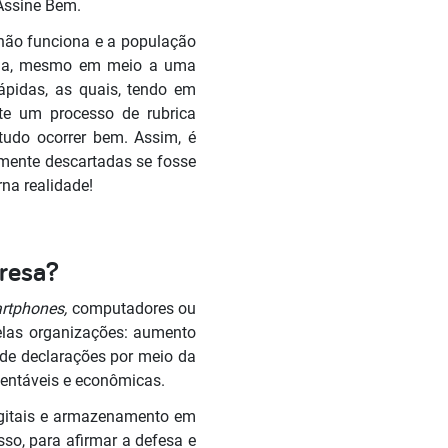
 Assine Bem.
 não funciona e a população
avia, mesmo em meio a uma
ápidas, as quais, tendo em
nte um processo de rubrica
tudo ocorrer bem. Assim, é
cilmente descartadas se fosse
rna realidade!
presa?
artphones,
computadores ou
elas organizações: aumento
 de declarações por meio da
tentáveis e econômicas.
igitais e armazenamento em
sso, para afirmar a defesa e