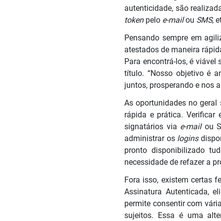
autenticidade, são realizad
token
pelo
e-mail
ou
SMS
, e
Pensando sempre em agiliz
atestados de maneira rápi
Para encontrá-los, é viáve
título. “Nosso objetivo é
juntos, prosperando e nos 
As oportunidades no geral 
rápida e prática. Verifica
signatários via
e-mail
ou S
administrar os
logins
dispo
pronto disponibilizado t
necessidade de refazer a p
Fora isso, existem certas 
Assinatura Autenticada, e
permite consentir com vári
sujeitos. Essa é uma alte