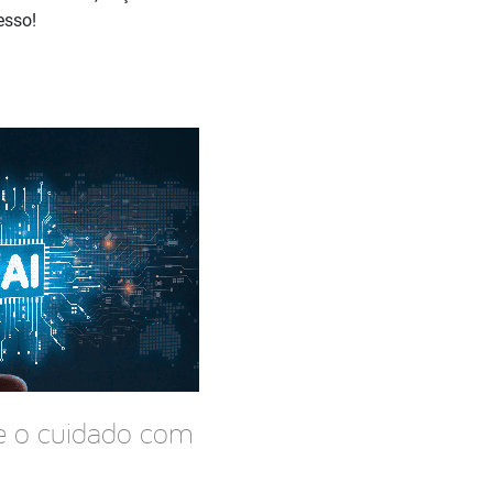
esso!
 e o cuidado com