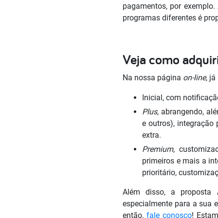
pagamentos, por exemplo. A
programas diferentes é pro
Veja como adquiri
Na nossa página
on-line
, j
Inicial, com notificaç
Plus
, abrangendo, alé
e outros), integração
extra.
Premium
, customiza
primeiros e mais a in
prioritário, customiza
Além disso, a proposta
especialmente para a sua e
então,
fale conosco
! Estam