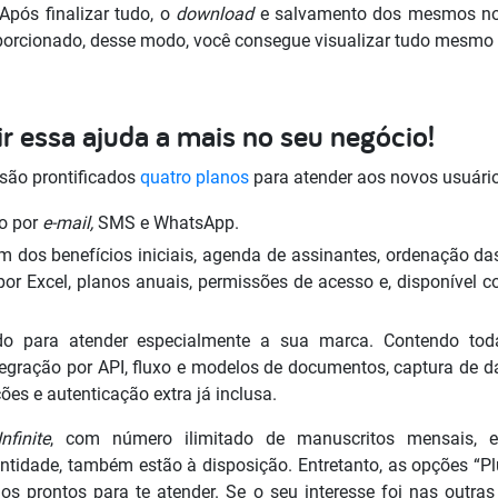
pós finalizar tudo, o
download
e salvamento dos mesmos no
porcionado, desse modo, você consegue visualizar tudo mesmo 
r essa ajuda a mais no seu negócio!
á são prontificados
quatro planos
para atender aos novos usuári
ão por
e-mail,
SMS e WhatsApp.
m dos benefícios iniciais, agenda de assinantes, ordenação das 
 por Excel, planos anuais, permissões de acesso e, disponível 
do para atender especialmente a sua marca. Contendo tod
tegração por API, fluxo e modelos de documentos, captura de d
ções e autenticação extra já inclusa.
Infinite
, com número ilimitado de manuscritos mensais,
ntidade, também estão à disposição. Entretanto, as opções “Plu
os prontos para te atender. Se o seu interesse foi nas outras