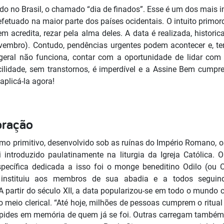
ado no Brasil, o chamado “dia de finados”. Esse é um dos mais im
 efetuado na maior parte dos países ocidentais. O intuito primor
 acredita, rezar pela alma deles. A data é realizada, histori
ovembro). Contudo, pendências urgentes podem acontecer e, t
eral não funciona, contar com a oportunidade de lidar com
cilidade, sem transtornos, é imperdível e a Assine Bem cumpr
aplicá-la agora!
bração
smo primitivo, desenvolvido sob as ruínas do Império Romano, o
introduzido paulatinamente na liturgia da Igreja Católica. O
specífica dedicada a isso foi o monge beneditino Odilo (ou 
 instituiu aos membros de sua abadia e a todos seguin
A partir do século XII, a data popularizou-se em todo o mundo
meio clerical. “Até hoje, milhões de pessoas cumprem o ritual d
lápides em memória de quem já se foi. Outras carregam também