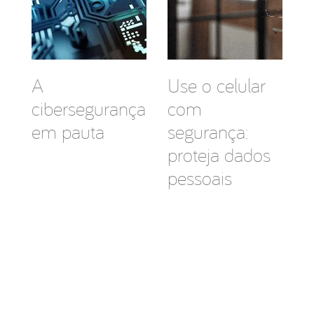
A
Use o celular
cibersegurança
com
em pauta
segurança:
proteja dados
pessoais