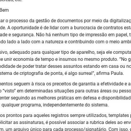
e Bem
ar o processo da gestão de documentos por meio da digitalizaç
de. A oportunidade é de lidar com a burocracia de contratos es
dade e segurança. Não há nenhum tipo de impressão em papel, 
do lado a lado com a natureza e contribuindo com o meio ambi
ivo, adequado para qualquer tipo de aparelho, seja ele computa
egue unir economia de tempo e insumos no mesmo produto. “No g
didade de poder tratar desses assuntos estando em casa ou no t
tema de criptografia de ponta, é algo surreal”, afirma Paula.
ntos seguem à risca os preceitos de garantia a efetividade e a v
 o “visto” em determinadas situações para outras áreas ou pesso
nter seguindo as melhores práticas em defesa e disponibilidade
 qualquer programa, independentemente do sistema.
os prontos para aqueles registros sempre utilizados, templates
olicitar as assinaturas, é possível associar a rubrica deles ao e
m, um arquivo único para cada processo/signatário. Com isso,