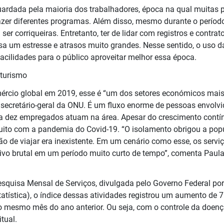
uardada pela maioria dos trabalhadores, época na qual muitas
azer diferentes programas. Além disso, mesmo durante o período
r corriqueiras. Entretanto, ter de lidar com registros e contrato
sa um estresse e atrasos muito grandes. Nesse sentido, o uso da
 facilidades para o público aproveitar melhor essa época.
turismo
ércio global em 2019, esse é “um dos setores económicos mais
secretário-geral da ONU. É um fluxo enorme de pessoas envolvi
dez empregados atuam na área. Apesar do crescimento contín
uito com a pandemia do Covid-19. “O isolamento obrigou a po
ão de viajar era inexistente. Em um cenário como esse, os servi
vo brutal em um período muito curto de tempo”, comenta Paula 
quisa Mensal de Serviços, divulgada pelo Governo Federal por 
statística), o índice dessas atividades registrou um aumento d
mesmo mês do ano anterior. Ou seja, com o controle da doença
tual.