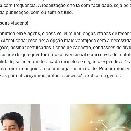
a com frequência. A localização é feita com facilidade, seja pe
da publicação, com ou sem o título.
suas viagens!
utida em viagens, é possível eliminar longas etapas de recon
 Autenticada; escolher a opção mais vantajosa sem a necessida
rações; assinar certificados, fichas de cadastro, confissões de dí
ssidade de qualquer formato convencional como envio de malot
bilidade, se adequando a cada modelo de negócio específico. “F
essa forma, conquistamos um lugar no mercado. Procuramos en
las para alcançarmos juntos o sucesso”, explicou a gestora.