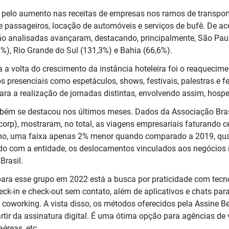
 pelo aumento nas receitas de empresas nos ramos de transport
 de passageiros, locação de automóveis e serviços de bufê. De ac
o analisadas avançaram, destacando, principalmente, São Paul
3%), Rio Grande do Sul (131,3%) e Bahia (66,6%).
ra a volta do crescimento da instância hoteleira foi o reaqueci
s presenciais como espetáculos, shows, festivais, palestras e 
a a realização de jornadas distintas, envolvendo assim, hosped
mbém se destacou nos últimos meses. Dados da Associação Bras
orp), mostraram, no total, as viagens empresariais faturando 
o, uma faixa apenas 2% menor quando comparado a 2019, qua
rdo com a entidade, os deslocamentos vinculados aos negócios
Brasil.
para esse grupo em 2022 está a busca por praticidade com tecno
k-in e check-out sem contato, além de aplicativos e chats para
 coworking. A vista disso, os métodos oferecidos pela Assine 
rtir da assinatura digital. É uma ótima opção para agências de v
éreas, etc.