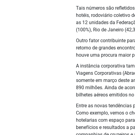
Tais números são refletidos
hotéis, rodoviário coletivo
as 12 unidades da Federaçã
(100%), Rio de Janeiro (42,
Outro fator contribuinte pa
retorno de grandes encontro
houve uma procura maior par
A instância corporativa ta
Viagens Corporativas (Abrac
somente em março deste an
890 milhões. Ainda de aco
bilhetes aéreos emitidos no 
Entre as novas tendências 
Como exemplo, vemos o chec
hotelarias com espaço para
benefícios e resultados a pa
companhias de cruzeiros e a