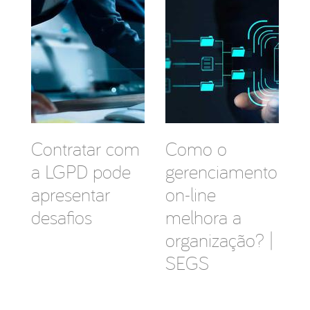
Contratar com
Como o
a LGPD pode
gerenciamento
apresentar
on-line
desafios
melhora a
organização? |
SEGS