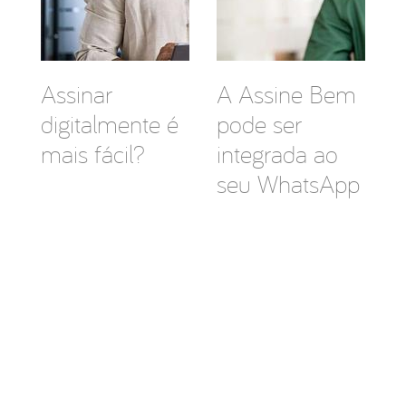
Assinar
A Assine Bem
digitalmente é
pode ser
mais fácil?
integrada ao
seu WhatsApp