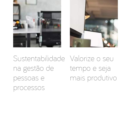
Sustentabilidade
Valorize o seu
na gestão de
tempo e seja
pessoas e
mais produtivo
processos