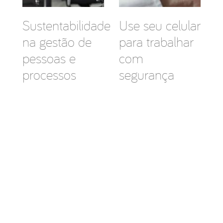
Sustentabilidade
Use seu celular
na gestão de
para trabalhar
pessoas e
com
processos
segurança