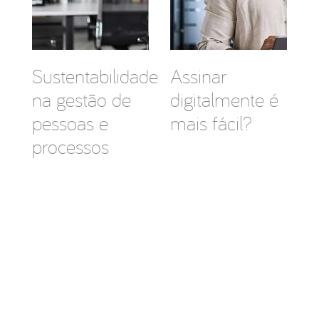
Sustentabilidade
Assinar
na gestão de
digitalmente é
pessoas e
mais fácil?
processos