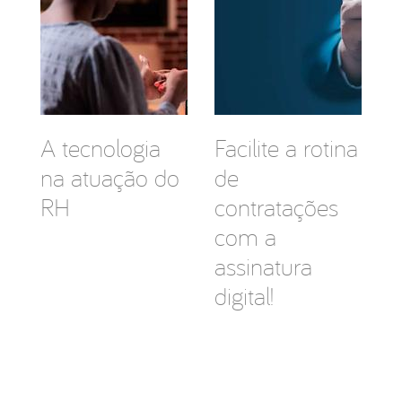
A tecnologia
Facilite a rotina
na atuação do
de
RH
contratações
com a
assinatura
digital!