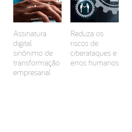
Assinatura
Reduza os
digital:
riscos de
sinônimo de
ciberataques e
transformação
erros humanos
empresarial