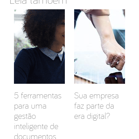
5 ferramentas
Sua empresa
para uma
faz parte da
gestão
era digital?
inteligente de
documentos