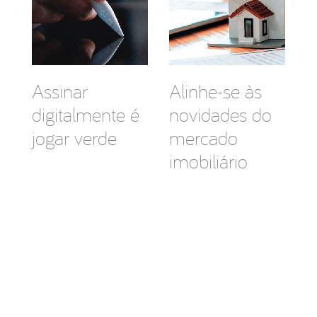
Assinar
Alinhe-se às
digitalmente é
novidades do
jogar verde
mercado
imobiliário