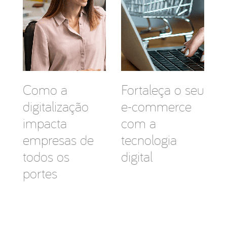
Como a
Fortaleça o seu
digitalização
e-commerce
impacta
com a
empresas de
tecnologia
todos os
digital
portes