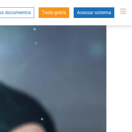
s documentos
Teste grátis
Acessar sistema