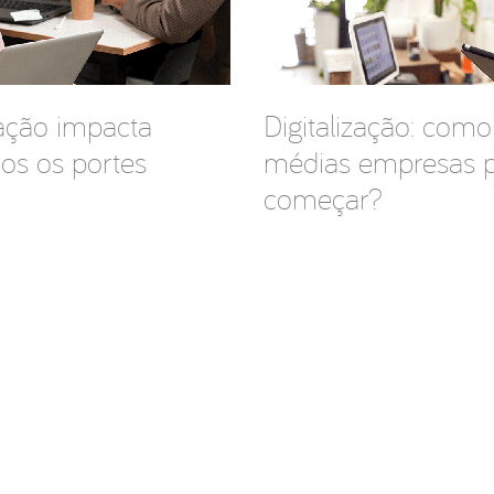
zação impacta
Digitalização: com
os os portes
médias empresas
começar?