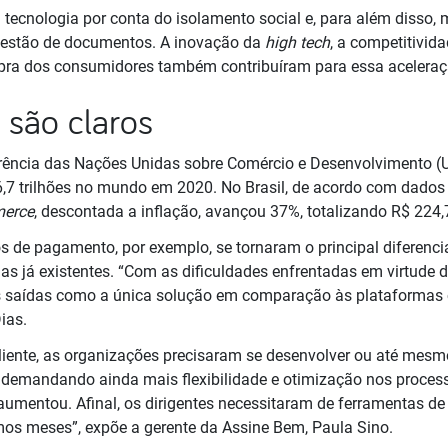
 tecnologia por conta do isolamento social e, para além diss
gestão de documentos. A inovação da
high tech
, a competitivid
ra dos consumidores também contribuíram para essa acelera
 são claros
erência das Nações Unidas sobre Comércio e Desenvolvimento 
,7 trilhões no mundo em 2020. No Brasil, de acordo com dados 
erce
, descontada a inflação, avançou 37%, totalizando R$ 224
s de pagamento, por exemplo, se tornaram o principal diferenci
as já existentes. “Com as dificuldades enfrentadas em virtude 
 saídas como a única solução em comparação às plataformas c
ias.
liente, as organizações precisaram se desenvolver ou até mesm
 demandando ainda mais flexibilidade e otimização nos proces
aumentou. Afinal, os dirigentes necessitaram de ferramentas de
imos meses”, expõe a gerente da Assine Bem, Paula Sino.