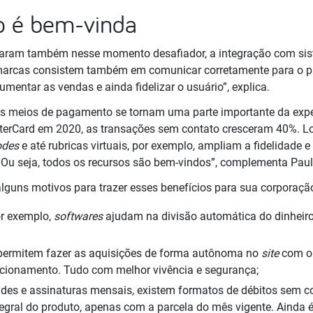
o é bem-vinda
rgaram também nesse momento desafiador, a integração com si
marcas consistem também em comunicar corretamente para o pú
umentar as vendas e ainda fidelizar o usuário”, explica.
 os meios de pagamento se tornam uma parte importante da exp
rCard em 2020, as transações sem contato cresceram 40%. Logo
odes
e até rubricas virtuais, por exemplo, ampliam a fidelidade 
 “Ou seja, todos os recursos são bem-vindos”, complementa Paul
 alguns motivos para trazer esses benefícios para sua corporação
or exemplo,
softwares
ajudam na divisão automática do dinheir
ermitem fazer as aquisições de forma autônoma no
site
com op
ecionamento. Tudo com melhor vivência e segurança;
des e assinaturas mensais, existem formatos de débitos sem c
egral do produto, apenas com a parcela do mês vigente. Ainda é 