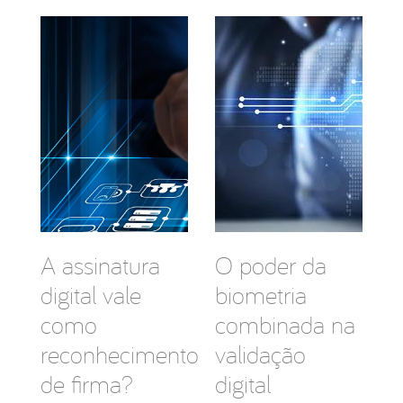
A assinatura
O poder da
digital vale
biometria
como
combinada na
reconhecimento
validação
de firma?
digital