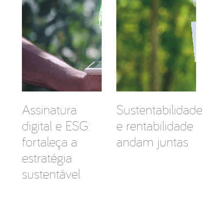
Assinatura
Sustentabilidade
digital e ESG:
e rentabilidade
fortaleça a
andam juntas
estratégia
sustentável