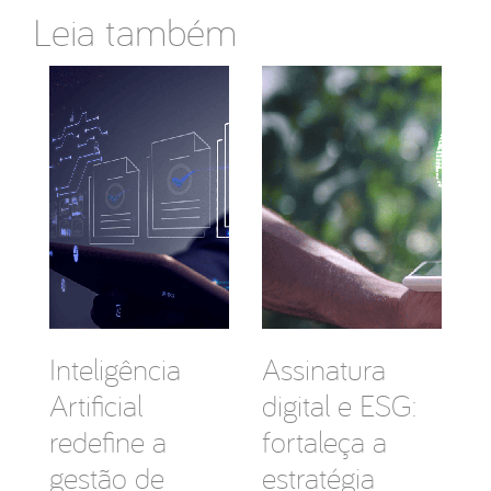
Leia também
Inteligência
Assinatura
Artificial
digital e ESG:
redefine a
fortaleça a
gestão de
estratégia