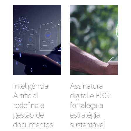
Inteligência
Assinatura
Artificial
digital e ESG:
redefine a
fortaleça a
gestão de
estratégia
documentos
sustentável