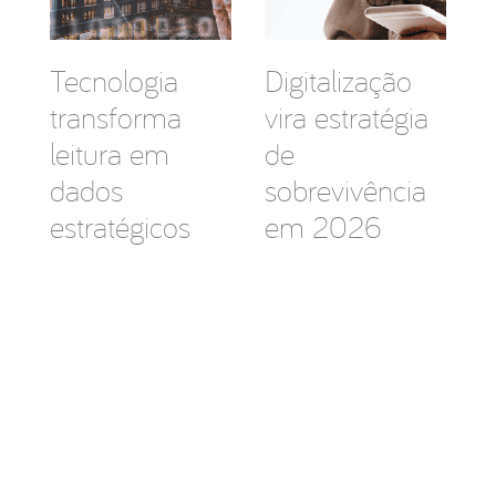
Tecnologia
Digitalização
transforma
vira estratégia
leitura em
de
dados
sobrevivência
estratégicos
em 2026