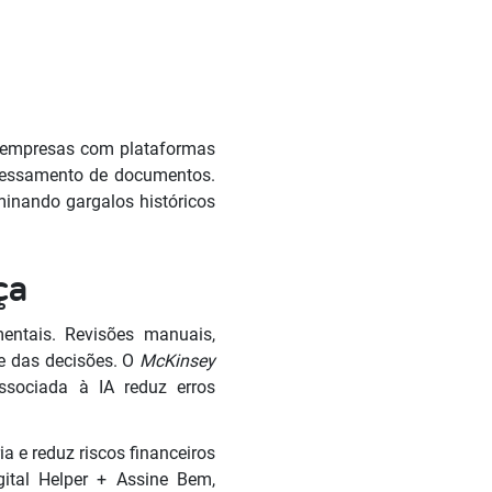
, empresas com plataformas
cessamento de documentos.
minando gargalos históricos
ça
entais. Revisões manuais,
e das decisões. O
McKinsey
sociada à IA reduz erros
a e reduz riscos financeiros
gital Helper + Assine Bem,