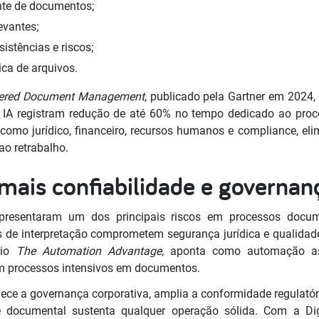
ente de documentos;
evantes;
sistências e riscos;
ca de arquivos.
ered Document Management
, publicado pela Gartner em 2024
IA registram redução de até 60% no tempo dedicado ao pro
omo jurídico, financeiro, recursos humanos e compliance, eli
ao retrabalho.
mais confiabilidade e governan
resentaram um dos principais riscos em processos docum
s de interpretação comprometem segurança jurídica e qualidad
rio
The Automation Advantage
, aponta como automação as
m processos intensivos em documentos.
alece a governança corporativa, amplia a conformidade regulatóri
ade documental sustenta qualquer operação sólida. Com a Di