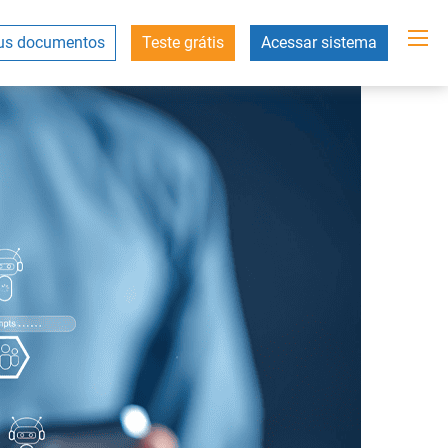
s documentos
Teste grátis
Acessar sistema