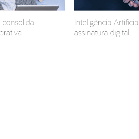
l consolida
Inteligência Artific
orativa
assinatura digital