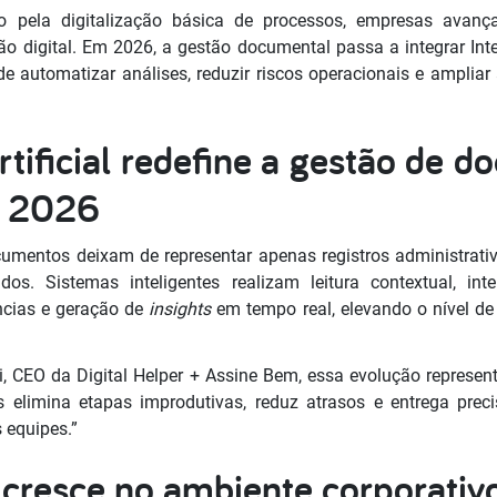
 pela digitalização básica de processos, empresas avan
o digital. Em 2026, a gestão documental passa a integrar Intel
de automatizar análises, reduzir riscos operacionais e amplia
Artificial redefine a gestão de 
m 2026
cumentos deixam de representar apenas registros administrat
dos. Sistemas inteligentes realizam leitura contextual, int
ências e geração de
insights
em tempo real, elevando o nível de 
, CEO da Digital Helper + Assine Bem, essa evolução represen
 elimina etapas improdutivas, reduz atrasos e entrega pre
 equipes.”
cresce no ambiente corporativo