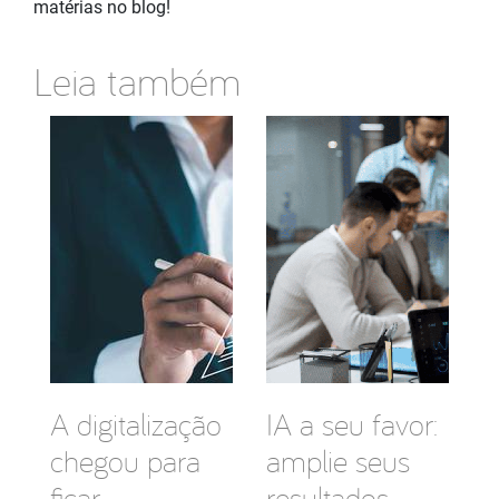
matérias no blog!
Leia também
A digitalização
IA a seu favor:
chegou para
amplie seus
ficar
resultados