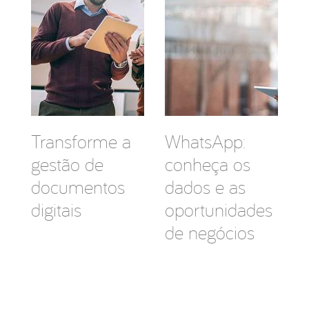
Transforme a
WhatsApp:
gestão de
conheça os
documentos
dados e as
digitais
oportunidades
de negócios