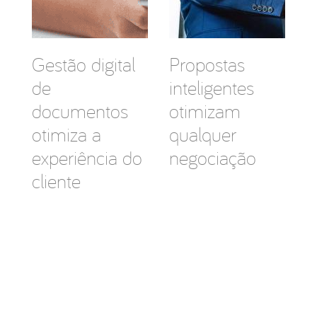
Gestão digital
Propostas
de
inteligentes
documentos
otimizam
otimiza a
qualquer
experiência do
negociação
cliente