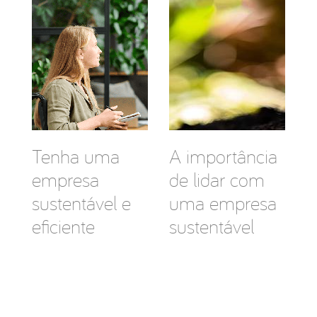
Tenha uma
A importância
empresa
de lidar com
sustentável e
uma empresa
eficiente
sustentável