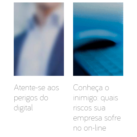
Atente-se aos
Conheça o
perigos do
inimigo: quais
digital
riscos sua
empresa sofre
no on-line