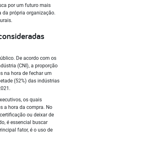
sca por um futuro mais
 da própria organização.
turais.
 consideradas
público. De acordo com os
dústria (CNI), a proporção
os na hora de fechar um
etade (52%) das indústrias
2021.
ecutivos, os quais
os a hora da compra. No
ertificação ou deixar de
do, é essencial buscar
ncipal fator, é o uso de