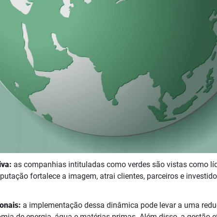
iva:
as companhias intituladas como verdes são vistas como líd
putação fortalece a imagem, atrai clientes, parceiros e invest
onais:
a implementação dessa dinâmica pode levar a uma reduç
ia de energia, água e matérias-primas. Além disso, a gestão ef