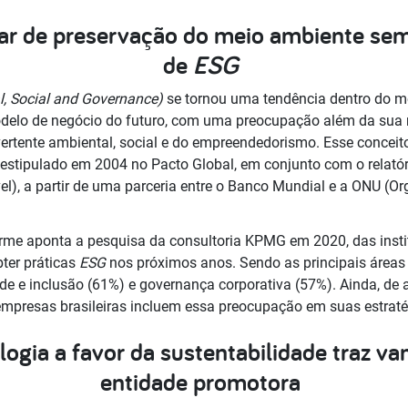
r de preservação do meio ambiente sem c
de
ESG
l, Social and Governance)
se tornou uma tendência dentro do me
modelo de negócio do futuro, com uma preocupação além da sua
a vertente ambiental, social e do empreendedorismo. Esse conce
i estipulado em 2004 no Pacto Global, em conjunto com o relató
l), a partir de uma parceria entre o Banco Mundial e a ONU (
rme aponta a pesquisa da consultoria KPMG em 2020, das institu
ter práticas
ESG
nos próximos anos. Sendo as principais áreas
ade e inclusão (61%) e governança corporativa (57%). Ainda, d
mpresas brasileiras incluem essa preocupação em suas estraté
logia a favor da sustentabilidade traz va
entidade promotora