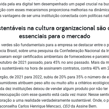
vida pela era digital tem desempenhado um papel crucial na bu
ração com esses mecanismos proporciona melhorias na dinâmica
as vantagens de ser uma instituição conectada com políticas na
tentáveis na cultura organizacional são
essenciais para o mercado
es verdes são fundamentais para a empresa se destacar entre o 
cia Brasil, sobre uma pesquisa da Confederação Nacional da In
sseram exigir certificados ambientais de fornecedores e parceir
outubro de 2021 passado, para 45% no ano passado. Mais da m
 sustentáveis na hora de assinarem contratos, contra 40% em 
gão, de 2021 para 2022, subiu de 20% para 35% o número de ex
midores atribuem peso alto ou muito alto a critérios ecológic
 dez instituições deixou de vender algum produto por não ter c
 preocupação com esse quesito está cada vez maior. Nesse senti
oração a uma realidade verdadeiramente sustentável. Onde, o pri
 aconselha Carlos Henrique Mencaci,
CEO
da Assine Bem.