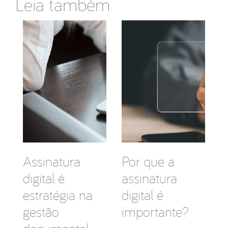
Leia também
Assinatura
Por que a
digital é
assinatura
estratégia na
digital é
gestão
importante?