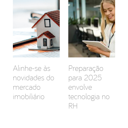
Alinhe-se às
Preparação
novidades do
para 2025
mercado
envolve
imobiliário
tecnologia no
RH