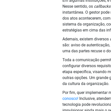
Em algumas instituições, é
Nesse sentido, os
callbacks
instantânea. O gestor pod
dos atos acontecerem, com 
sistema da organização, co
estratégias em cima das in
Ademais, existem diversos
são: aviso de autenticação,
uma das partes recuse o do
Toda a comunicação permit
configurar diversos requis
etapa específica, visando m
outras opções. Um grande g
da cultura da organização.
Por fim, quer implementar 
conosco!
Inclusive, atende
tecnologia pode revolucio
impulsionar ainda mais o 