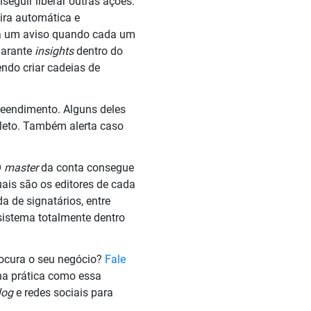
eguir liberar outras ações.
ra automática e
da um aviso quando cada um
garante
insights
dentro do
ndo criar cadeias de
eendimento. Alguns deles
leto. Também alerta caso
O
master
da conta consegue
ais são os editores de cada
a de signatários, entre
sistema totalmente dentro
rocura o seu negócio?
Fale
na prática como essa
log
e redes sociais para