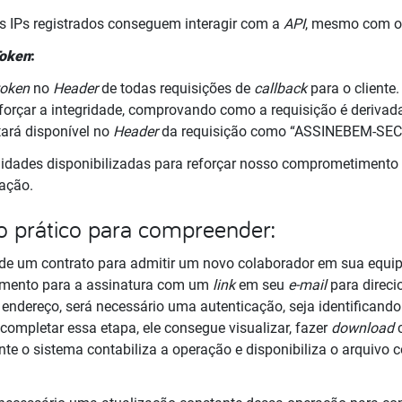
 IPs registrados conseguem interagir com a
API
, mesmo com 
Token
:
token
no
Header
de todas requisições de
callback
para o cliente
forçar a integridade, comprovando como a requisição é derivad
tará disponível no
Header
da requisição como “ASSINEBEM-SE
lidades disponibilizadas para reforçar nosso comprometiment
ração.
o prático para compreender:
 de um contrato para admitir um novo colaborador em sua equip
cumento para a assinatura com um
link
em seu
e-mail
para direci
 endereço, será necessário uma autenticação, seja identificando
completar essa etapa, ele consegue visualizar, fazer
download
nte o sistema contabiliza a operação e disponibiliza o arquivo