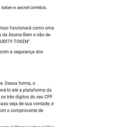
o
token
e
secret
corretos.
.
Isso f
uncionará como uma
a da Assine Bem e não de
CURITY-TOKEN”.
o com a segurança dos
e. Dessa forma, o
oná-lo até a plataforma da
 os três dígitos do seu CPF
caso seja de sua vontade, e
 com o comprovante de