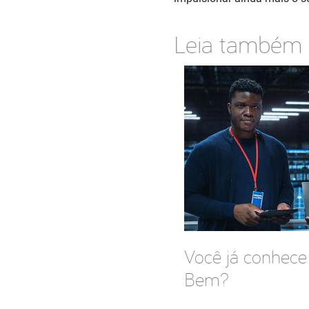
Leia também
Você já conhece
Bem?