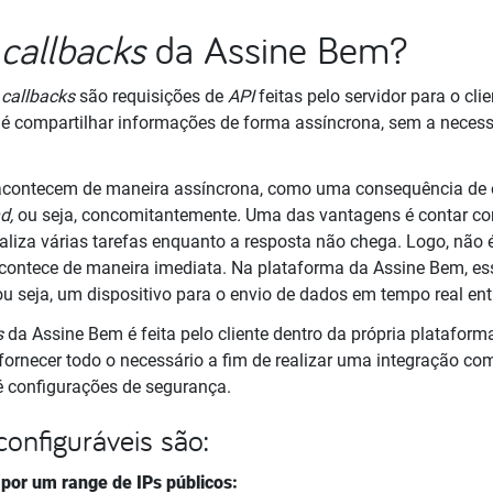
s
callbacks
da Assine Bem?
s
callbacks
são requisições de
API
feitas pelo servidor para o cl
o é compartilhar informações de forma assíncrona, sem a neces
contecem de maneira assíncrona, como uma consequência de o
d,
ou seja, concomitantemente
.
Uma das vantagens é contar c
ealiza várias tarefas enquanto a resposta não chega. Logo, não 
 acontece de maneira imediata. Na plataforma da Assine Bem, 
 ou seja, um dispositivo para o envio de dados em tempo real entr
s
da Assine Bem é feita pelo cliente dentro da própria plataforma
fornecer todo o necessário a fim de realizar uma integração co
té configurações de segurança.
onfiguráveis são:
I
por um range de IPs públicos: