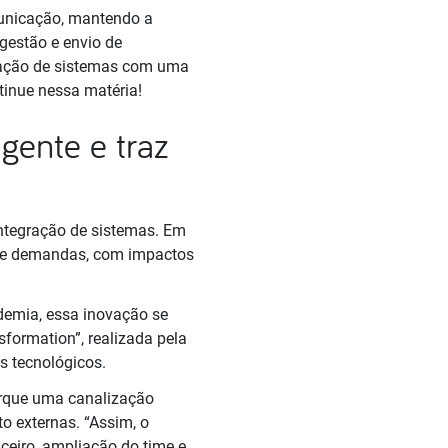
municação, mantendo a
gestão e envio de
gração de sistemas com uma
ntinue nessa matéria!
gente e traz
integração de sistemas. Em
 de demandas, com impactos
demia, essa inovação se
formation”, realizada pela
es tecnológicos.
orque uma canalização
o externas. “Assim, o
eiro, ampliação do time e