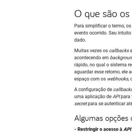
O que são o
Para simplificar o termo, o
evento ocorrido. Seu intuit
dado.
Muitas vezes os
callbacks
a
acontecendo em
backgroun
rápido, no qual o sistema r
aguardar esse retorno, ele
espaço com os
webhooks
,
A configuração de
callback
uma aplicação de
API
para 
secret
para se autenticar a
Algumas opções c
- Restringir o acesso à
AP