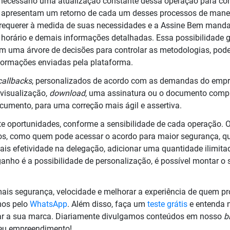
 necessário uma atualização constante dessa operação para cons
apresentam um retorno de cada um desses processos de manei
e requerer à medida de suas necessidades e a Assine Bem man
horário e demais informações detalhadas. Essa possibilidade 
m uma árvore de decisões para controlar as metodologias, pode
formações enviadas pela plataforma.
callbacks
, personalizados de acordo com as demandas do empr
 visualização,
download
, uma assinatura ou o documento comp
cumento, para uma correção mais ágil e assertiva.
e oportunidades, conforme a sensibilidade de cada operação. 
itos, como quem pode acessar o acordo para maior segurança, qu
ais efetividade na delegação, adicionar uma quantidade ilimitad
anho é a possibilidade de personalização, é possível montar o 
mais segurança, velocidade e melhorar a experiência de quem p
mos pelo
WhatsApp
. Além disso, faça um
teste grátis
e entenda 
nar a sua marca. Diariamente divulgamos conteúdos em nosso
b
seu empreendimento!