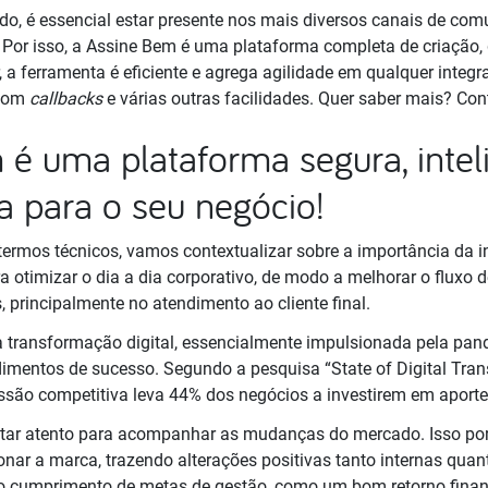
, é essencial estar presente nos mais diversos canais de co
 Por isso, a Assine Bem é uma plataforma completa de criação, 
 a ferramenta é eficiente e agrega agilidade em qualquer inte
 com
callbacks
e várias outras facilidades. Quer saber mais? Co
é uma plataforma segura, inteli
ia para o seu negócio!
ermos técnicos, vamos contextualizar sobre a importância da 
otimizar o dia a dia corporativo, de modo a melhorar o fluxo
, principalmente no atendimento ao cliente final.
transformação digital, essencialmente impulsionada pela pan
imentos de sucesso. Segundo a pesquisa “State of Digital Trans
essão competitiva leva 44% dos negócios a investirem em aport
estar atento para acompanhar as mudanças do mercado. Isso p
nar a marca, trazendo alterações positivas tanto internas quant
o cumprimento de metas de gestão, como um bom retorno financ