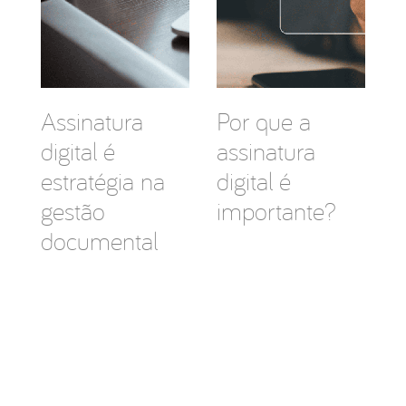
Assinatura
Por que a
digital é
assinatura
estratégia na
digital é
gestão
importante?
documental