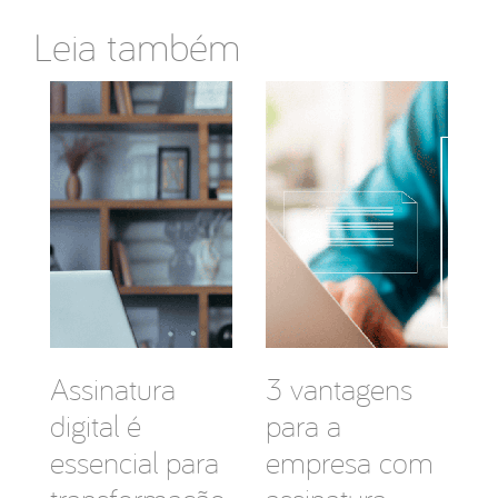
Leia também
Assinatura
3 vantagens
digital é
para a
essencial para
empresa com