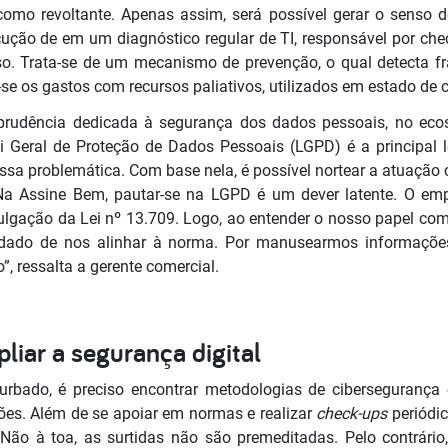
omo revoltante. Apenas assim, será possível gerar o senso d
cução de em um diagnóstico regular de TI, responsável por che
o. Trata-se de um mecanismo de prevenção, o qual detecta fr
e os gastos com recursos paliativos, utilizados em estado de c
isprudência dedicada à segurança dos dados pessoais, no ecos
 Geral de Proteção de Dados Pessoais (LGPD) é a principal l
sa problemática. Com base nela, é possível nortear a atuação co
“Na Assine Bem, pautar-se na LGPD é um dever latente. O em
lgação da Lei nº 13.709. Logo, ao entender o nosso papel c
uidado de nos alinhar à norma. Por manusearmos informações 
, ressalta a gerente comercial.
iar a segurança digital
turbado, é preciso encontrar metodologias de ciberseguranç
ões. Além de se apoiar em normas e realizar
check-ups
periódic
ão à toa, as surtidas não são premeditadas. Pelo contrário, 