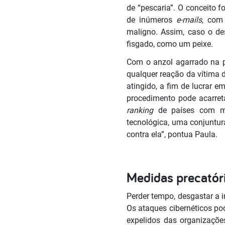
de “pescaria”. O conceito f
de inúmeros
e-mails
, com
maligno. Assim, caso o de
fisgado, como um peixe.
Com o anzol agarrado na pr
qualquer reação da vítima 
atingido, a fim de lucrar 
procedimento pode acarreta
ranking
de países com ma
tecnológica, uma conjuntura
contra ela”, pontua Paula.
Medidas precatór
Perder tempo, desgastar a 
Os ataques cibernéticos pod
expelidos das organizaçõe