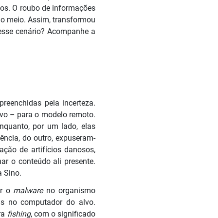
vos. O roubo de informações
 o meio. Assim, transformou
desse cenário? Acompanhe a
reenchidas pela incerteza.
ivo – para o modelo remoto.
nquanto, por um lado, elas
iência, do outro, expuseram-
zação de artifícios danosos,
ar o conteúdo ali presente.
a Sino.
ir o
malware
no organismo
us no computador do alvo.
ra
fishing
, com o significado