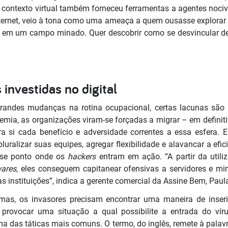
contexto virtual também forneceu ferramentas a agentes noci
Internet, veio à tona como uma ameaça a quem ousasse explorar
s em um campo minado. Quer descobrir como se desvincular 
nvestidas no digital
ndes mudanças na rotina ocupacional, certas lacunas são p
mia, as organizações viram-se forçadas a migrar – em definit
 si cada benefício e adversidade correntes a essa esfera. E
luralizar suas equipes, agregar flexibilidade e alavancar a efic
sse ponto onde os
hackers
entram em ação. “A partir da utili
ares
, eles conseguem capitanear ofensivas a servidores e min
às instituições”, indica a gerente comercial da Assine Bem, Paul
emas, os invasores precisam encontrar uma maneira de inser
 provocar uma situação a qual possibilite a entrada do vír
a das táticas mais comuns. O termo, do inglês, remete à palav