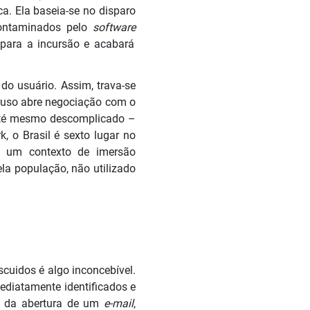
ca. Ela baseia-se no disparo
contaminados pelo
software
U
para a incursão e acabará
do usuário. Assim, trava-se
truso abre negociação com o
e até mesmo descomplicado –
, o Brasil é sexto lugar no
 um contexto de imersão
ela população, não utilizado
cuidos é algo inconcebível.
mediatamente identificados e
ia da abertura de um
e-mail
,