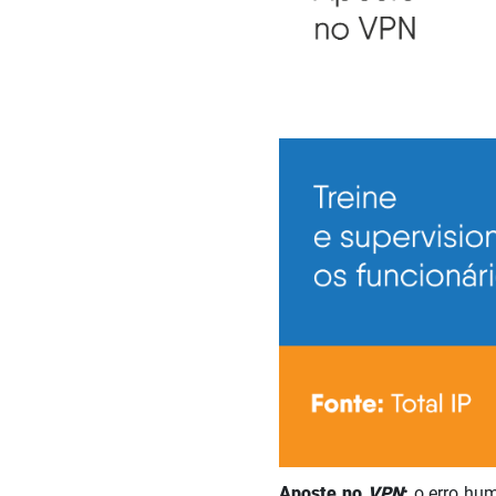
Aposte no
VPN
:
o erro hum