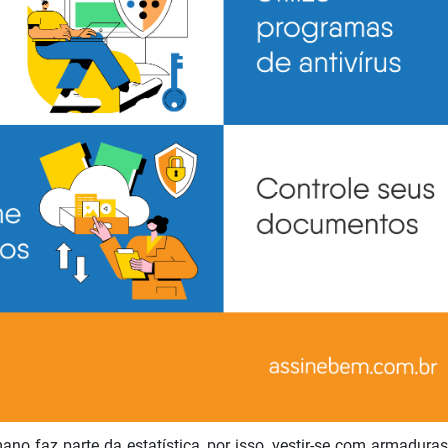
ano faz parte da estatística, por isso, vestir-se com armadur