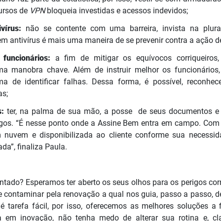
ursos de
VPN
bloqueia investidas e acessos indevidos;
ivírus:
não se contente com uma barreira, invista na plural
em antivírus é mais uma maneira de se prevenir contra a ação d
 funcionários:
a fim de mitigar os equívocos corriqueiros
ma manobra chave. Além de instruir melhor os funcionários
a de identificar falhas. Dessa forma, é possível, reconhec
as;
s:
ter, na palma de sua mão, a posse de seus documentos e 
igos. “É nesse ponto onde a Assine Bem entra em campo. Com 
 nuvem e disponibilizada ao cliente conforme sua necessid
da”, finaliza Paula.
tado? Esperamos ter aberto os seus olhos para os perigos co
e contaminar pela renovação a qual nos guia, passo a passo, de
 tarefa fácil, por isso, oferecemos as melhores soluções a f
ta em inovação, não tenha medo de alterar sua rotina e, cla