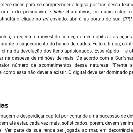
ornece dicas para se compreender a lógica por trás dessa técni
 um texto persuasivo e
links
chamativos, os quais estão 
stinatário clique no
url
enviado, abrirá as portas de sua
CP
esa, o regente da investida começa a desmobilizar as ações 
durante o saqueamento do banco de dados. Feito a limpa, o in
em cima da devolução dos itens aprisionados. Esse rápido – 
r na despesa de milhões de reais. De acordo com a Surfshark
ior número de acometimentos dessa natureza. “Frente a
 como essa não deveria existir. O digital deve ser dominado p
ias
imagem e desperdiçar capital por conta de uma sucessão de des
em até estar, cada vez mais, sofisticados, porém, devem ser i
s. Ver parte da sua renda ser jogada ao mar, em decorrênc