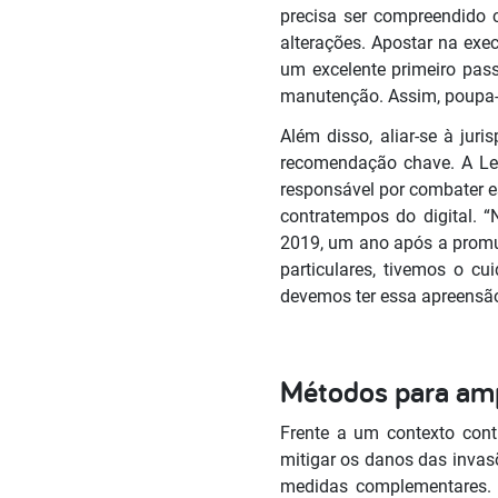
precisa ser compreendido c
alterações. Apostar na exe
um excelente primeiro pass
manutenção. Assim, poupa-s
Além disso, aliar-se à jur
recomendação chave. A Lei
responsável por combater es
contratempos do digital. 
2019, um ano após a promu
particulares, tivemos o c
devemos ter essa apreensão”
Métodos para ampl
Frente a um contexto con
mitigar os danos das invas
medidas complementares. N