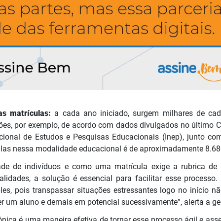
das matrículas:
a cada ano iniciado, surgem milhares de cad
ões, por exemplo, de acordo com dados divulgados no último C
acional de Estudos e Pesquisas Educacionais (Inep), junto co
ulas nessa modalidade educacional é de aproximadamente 8.68
de de indivíduos e como uma matrícula exige a rubrica de 
lidades, a solução é essencial para facilitar esse processo.
les, pois transpassar situações estressantes logo no início 
er um aluno e demais em potencial sucessivamente”, alerta a ge
rônica é uma maneira efetiva de tornar esse processo ágil e ass