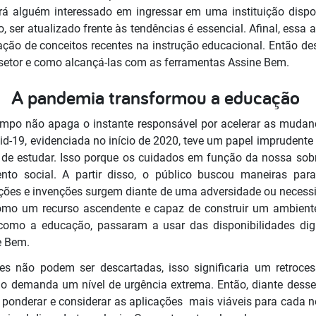
rá alguém interessado em ingressar em uma instituição dispo
 ser atualizado frente às tendências é essencial. Afinal, essa 
ção de conceitos recentes na instrução educacional. Então des
 setor e como alcançá-las com as ferramentas Assine Bem.
A pandemia transformou a educação
tempo não apaga o instante responsável por acelerar as mudan
-19, evidenciada no início de 2020, teve um papel imprudente
té de estudar. Isso porque os cuidados em função da nossa so
nto social. A partir disso, o público buscou maneiras pa
ações e invenções surgem diante de uma adversidade ou necessi
omo um recurso ascendente e capaz de construir um ambient
 como a educação, passaram a usar das disponibilidades digit
ne Bem.
es não podem ser descartadas, isso significaria um retroce
ão demanda um nível de urgência extrema. Então, diante desse
ponderar e considerar as aplicações mais viáveis para cada n