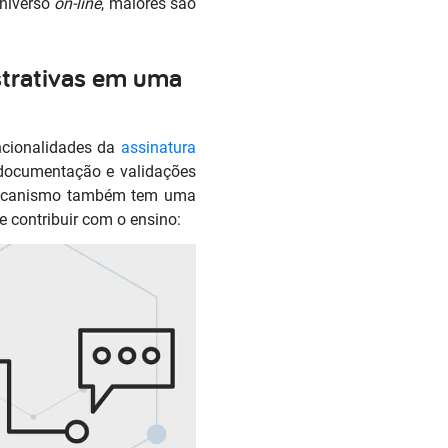
universo
on-line
, maiores são
strativas em uma
ncionalidades da
assinatura
 documentação e validações
o mecanismo também tem uma
e contribuir com o ensino: