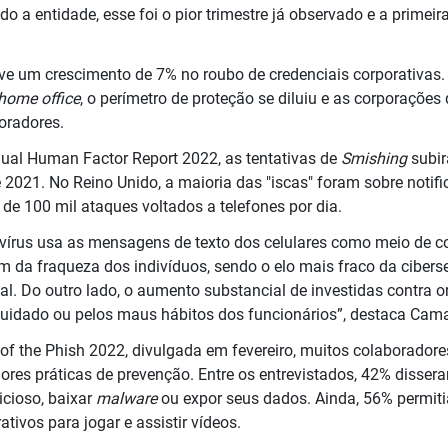
do a entidade, esse foi o pior trimestre já observado e a prime
uve um crescimento de 7% no roubo de credenciais corporativas.
home office
, o perímetro de proteção se diluiu e as corporaçõe
oradores.
ual Human Factor Report 2022, as tentativas de
Smishing
subir
2021. No Reino Unido, a maioria das "iscas" foram sobre notif
de 100 mil ataques voltados a telefones por dia.
 vírus usa as mensagens de texto dos celulares como meio de c
m da fraqueza dos indivíduos, sendo o elo mais fraco da cibers
l. Do outro lado, o aumento substancial de investidas contra
 cuidado ou pelos maus hábitos dos funcionários”, destaca Cam
of the Phish 2022, divulgada em fevereiro, muitos colaborado
res práticas de prevenção. Entre os entrevistados, 42% disseram
cioso, baixar
malware
ou expor seus dados. Ainda, 56% permit
tivos para jogar e assistir vídeos.