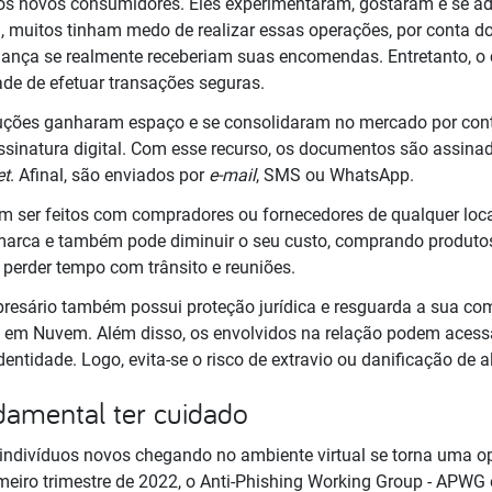
m os novos consumidores. Eles experimentaram, gostaram e se 
a, muitos tinham medo de realizar essas operações, por conta 
ança se realmente receberiam suas encomendas. Entretanto, o 
ade de efetuar transações seguras.
luções ganharam espaço e se consolidaram no mercado por conta
assinatura digital. Com esse recurso, os documentos são assina
et
. Afinal, são enviados por
e-mail
, SMS ou WhatsApp.
 ser feitos com compradores ou fornecedores de qualquer locali
marca e também pode diminuir o seu custo, comprando produto
 perder tempo com trânsito e reuniões.
presário também possui proteção jurídica e resguarda a sua co
s em Nuvem. Além disso, os envolvidos na relação podem acess
tidade. Logo, evita-se o risco de extravio ou danificação de a
ndamental ter cuidado
ndivíduos novos chegando no ambiente virtual se torna uma o
meiro trimestre de 2022, o Anti-Phishing Working Group - APWG