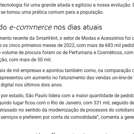
 tecnologia foi uma grande aliada e agilizou a nossa evolução.
e se tornou uma prática comum para a população.
 do
e-commerce
nos dias atuais
nto recente da SmartHint, o setor de Modas e Acessórios foi
te os cinco primeiros meses de 2022, com mais de 683 mil pedid
 volume de procura foram os de Perfumaria e Cosméticos, com 
ção, com mais de 50 mil.
ais de mil empresas e apontou também como, na comparação c
2 apresentou um aumento no faturamento das vendas
on-line
de 
igital nos últimos dois anos.
 por estado, São Paulo lidera com a maior quantidade de pedido
gundo lugar ficou com o Rio de Janeiro, com 331 mil, seguido d
o atrasado no sentido da modernização de processos do cotidian
erviços e preferem por conta da comodidade”, comenta a gere