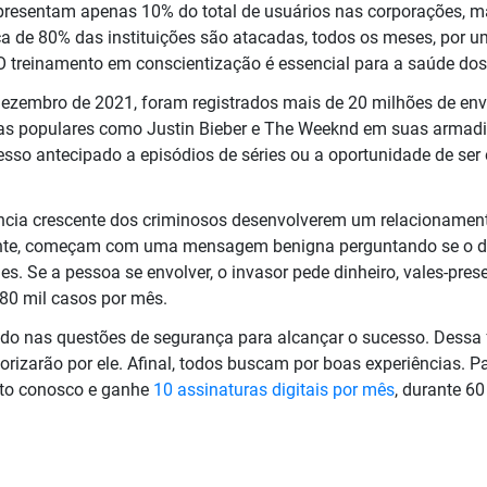
epresentam apenas 10% do total de usuários nas corporações, 
ca de 80% das instituições são atacadas, todos os meses, por 
 treinamento em conscientização é essencial para a saúde do
e dezembro de 2021, foram registrados mais de 20 milhões de en
ras populares como Justin Bieber e The Weeknd em suas armadi
o antecipado a episódios de séries ou a oportunidade de ser
cia crescente dos criminosos desenvolverem um relacionament
ente, começam com uma mensagem benigna perguntando se o des
es. Se a pessoa se envolver, o invasor pede dinheiro, vales-pre
80 mil casos por mês.
gado nas questões de segurança para alcançar o sucesso. Dessa 
riorizarão por ele. Afinal, todos buscam por boas experiências. 
ato conosco e ganhe
10 assinaturas digitais por mês
, durante 6