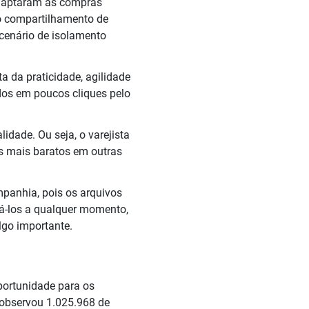
adaptaram às compras
do compartilhamento de
cenário de isolamento
 da praticidade, agilidade
dos em poucos cliques pelo
dade. Ou seja, o varejista
s mais baratos em outras
mpanhia, pois os arquivos
á-los a qualquer momento,
lgo importante.
portunidade para os
 observou 1.025.968 de