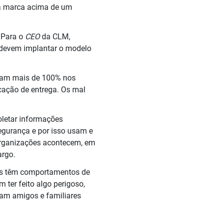
ira marca acima de um
 Para o
CEO
da CLM,
s devem implantar o modelo
am mais de 100% nos
icação de entrega. Os mal
oletar informações
egurança e por isso usam e
 organizações acontecem, em
argo.
res têm comportamentos de
 ter feito algo perigoso,
iam amigos e familiares