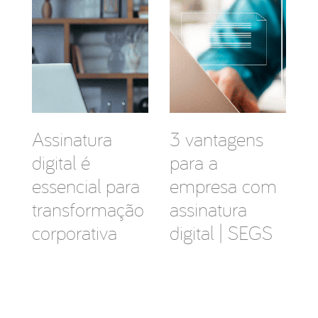
Assinatura
3 vantagens
digital é
para a
essencial para
empresa com
transformação
assinatura
corporativa
digital | SEGS