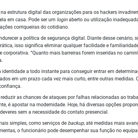
a estrutura digital das organizações para os hackers invadir
nela em casa. Pode ser um
login
aberto ou utilização inadequada
ações corriqueiras do cotidiano.
 endurecer a política de segurança digital. Diante desse cenário
ática, isso significa eliminar qualquer facilidade e familiarida
e corporativa. “Quanto mais barreiras forem inseridas no cami
a.
a identidade a todo instante para conseguir entrar em determin
ados em um prazo cada vez mais curto, entre outras medidas. O 
confiança.
 reduzir as chances de ataques por falhas relacionadas ao trab
e, é apostar na modernidade. Hoje, há diversas opções propor
s deveres sem a necessidade do contato presencial.
 mais simples, como serviços de
backup
, até medidas mais avan
amentas, o funcionário pode desempenhar sua função no equip