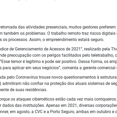
tomada das atividades presenciais, muitos gestores preferem 
m também os problemas. O trabalho remoto traz riscos digitais e,
s os processos. Assim, o empreendimento estará seguro.
ndice de Gerenciamento de Acessos de 2021”, realizado pela Th
nde preocupação com os perigos facilitados pelo teletrabalho
”Esse temor é legítimo e pode ser positivo. Dessa forma, os e
s para aplicar em seus negócios”, comenta a gerente comercial
cada pelo Coronavírus trouxe novos questionamentos à estrutu
) admitiram não confiar na proteção dos atuais sistemas de s
ente de suas residências.
rque os ataques cibernéticos estão cada vez mais corriqueiros.
er dados das instituições. Apenas em 2021, diversas corporaçõ
enner, em agosto, a CVC e a Porto Seguro, ambas em outubro e