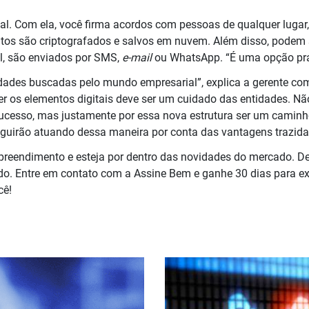
tal. Com ela, você firma acordos com pessoas de qualquer lugar,
s são criptografados e salvos em nuvem. Além disso, podem se
l, são enviados por SMS,
e-mail
ou WhatsApp. “É uma opção prát
idades buscadas pelo mundo empresarial”, explica a gerente com
er os elementos digitais deve ser um cuidado das entidades. N
sucesso, mas justamente por essa nova estrutura ser um camin
guirão atuando dessa maneira por conta das vantagens trazida
preendimento e esteja por dentro das novidades do mercado. De
ado. Entre em contato com a Assine Bem e ganhe 30 dias para e
cê!