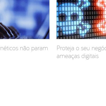
rnéticos não param
Proteja o seu negó
ameaças digitais