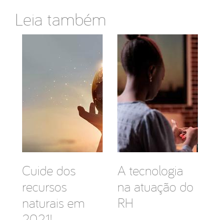
Leia também
Cuide dos
A tecnologia
recursos
na atuação do
naturais em
RH
2021!