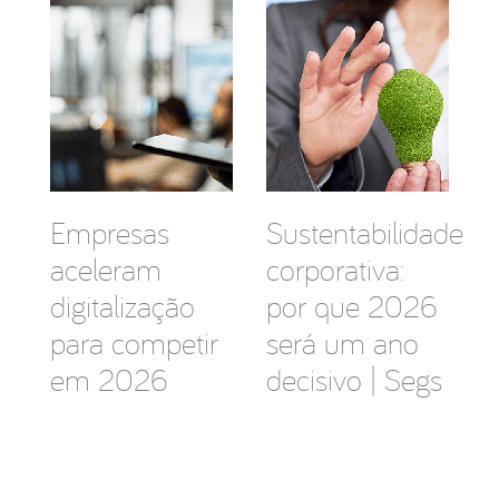
Empresas
Sustentabilidade
aceleram
corporativa:
digitalização
por que 2026
para competir
será um ano
em 2026
decisivo | Segs